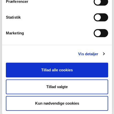
Relevante kurser og webinarer
Præferencer
Fordelsaftaler med leverandører til branchen:
Statistik
ESG-platform, Forsikring og pension, lønsystem
Adgang til Danske Service Medlemsside:
Hent
Marketing
oplysninger og information, når du har tid. Her kan du
fx finde ansættelsesblanketter, tro- og loverklæringer
og cirkulærer.
Vis detaljer
Som medlem af Danske Service er du også medlem af
Dansk Erhverv. Derfor kan du også gøre brug af Dansk
Tillad alle cookies
Erhvervs medlemsfordele.
Du kan se en liste over Dansk Erhvervs medlemsfordele her:
Tillad valgte
Pjece over medlemsfordele i Dansk Erhverv
Medlemsrabatter i Dansk Erhverv
Kun nødvendige cookies