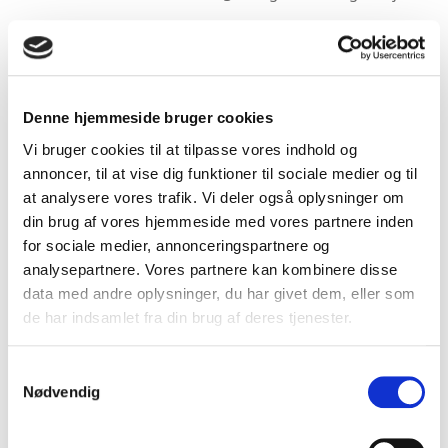
Ubegrænset personalejuridisk rådgivning:
Rådgivning er aldrig længere væk end et
telefonopkald eller en e-mail.
Denne hjemmeside bruger cookies
Behandling af tvister og konflikter:
Behandles i det
fagretlige system – uden ekstra omkostninger.
Vi bruger cookies til at tilpasse vores indhold og
annoncer, til at vise dig funktioner til sociale medier og til
Udbudsovervågning:
Oplysning om udbud og
at analysere vores trafik. Vi deler også oplysninger om
licitationer.
din brug af vores hjemmeside med vores partnere inden
for sociale medier, annonceringspartnere og
Garantiordningen
Ren Garanti
analysepartnere. Vores partnere kan kombinere disse
data med andre oplysninger, du har givet dem, eller som
Målrettet uddannelse:
Uddannelsestilbud, der løfter
de har indsamlet fra din brug af deres tjenester.
medarbejdernes kompetencer professionalismen i
branchen.
Samtykkevalg
Stærkt netværk:
Adgang til et netværk af gode og
Nødvendig
engagerede kolleger.